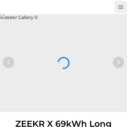
Op
Car Trade24
ZEEKR X 69kWh Long