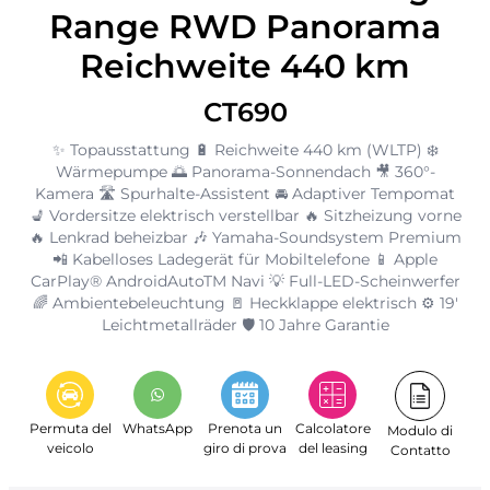
Range RWD Panorama
Reichweite 440 km
CT690
✨ Topausstattung 🔋 Reichweite 440 km (WLTP) ❄️
Wärmepumpe 🌅 Panorama-Sonnendach 🎥 360°-
Kamera 🛣️ Spurhalte-Assistent 🚘 Adaptiver Tempomat
💺 Vordersitze elektrisch verstellbar 🔥 Sitzheizung vorne
🔥 Lenkrad beheizbar 🎶 Yamaha-Soundsystem Premium
📲 Kabelloses Ladegerät für Mobiltelefone 📱 Apple
CarPlay® AndroidAutoTM Navi 💡 Full-LED-Scheinwerfer
🌈 Ambientebeleuchtung 🚪 Heckklappe elektrisch ⚙️ 19'
Leichtmetallräder 🛡️ 10 Jahre Garantie
Permuta del
WhatsApp
Prenota un
Calcolatore
Modulo di
veicolo
giro di prova
del leasing
Contatto