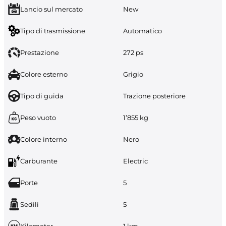
Lancio sul mercato
New
Tipo di trasmissione
Automatico
Prestazione
272 ps
Colore esterno
Grigio
Tipo di guida
Trazione posteriore
Peso vuoto
1’855 kg
Colore interno
Nero
Carburante
Electric
Porte
5
Sedili
5
Kilometer
1 km