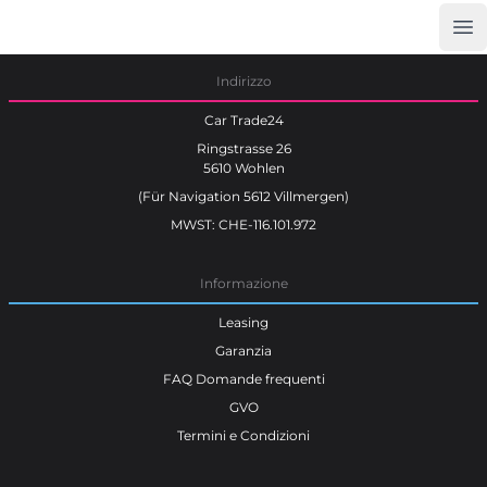
Op
Car Trade24
Indirizzo
Car Trade24
Ringstrasse 26
5610 Wohlen
(Für Navigation 5612 Villmergen)
MWST: CHE-116.101.972
Informazione
Leasing
Garanzia
FAQ Domande frequenti
GVO
Termini e Condizioni