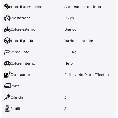
Tipo di trasmissione
Automatico continuo
Prestazione
116 ps
Colore esterno
Bianco
Tipo di guida
Trazione anteriore
Peso vuoto
1’215 kg
Colore interno
Nero
Carburante
Full Hybrid Petrol/Electric
Porte
5
Cilindri
3
Sedili
5