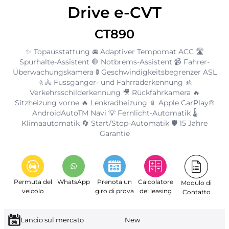
Drive e-CVT
CT890
✨ Topausstattung 🚘 Adaptiver Tempomat ACC 🛣️
Spurhalte-Assistent 🛑 Notbrems-Assistent 📹 Fahrer-
Überwachungskamera 🚦 Geschwindigkeitsbegrenzer ASL
🚶🚴 Fussgänger- und Fahrraderkennung 🚸
Verkehrsschilderkennung 🎥 Rückfahrkamera 🔥
Sitzheizung vorne 🔥 Lenkradheizung 📱 Apple CarPlay®
AndroidAutoTM Navi 💡 Fernlicht-Automatik 🌡️
Klimaautomatik 🔄 Start/Stop-Automatik 🛡️ 15 Jahre
Garantie
Permuta del
WhatsApp
Prenota un
Calcolatore
Modulo di
veicolo
giro di prova
del leasing
Contatto
Lancio sul mercato
New