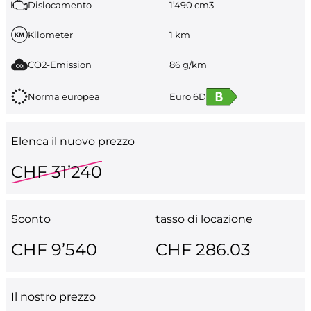
Dislocamento
1’490 cm3
Kilometer
1 km
CO2-Emission
86 g/km
Norma europea
Euro 6D
Elenca il nuovo prezzo
CHF 31’240
Sconto
tasso di locazione
CHF 9’540
CHF 286.03
Il nostro prezzo