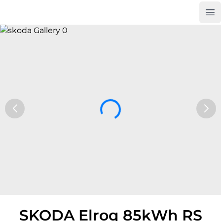
Op
Car Trade24
SKODA Elroq 85kWh RS