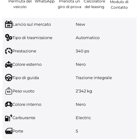
Permuta del
WhatsApp
Prenota un
Calcolatore
Modulo di
veicolo
giro di prova
del leasing
Contatto
Lancio sul mercato
New
Tipo di trasmissione
Automatico
Prestazione
340 ps
Colore esterno
Nero
Tipo di guida
Trazione integrale
Peso vuoto
2’342 kg
Colore interno
Nero
Carburante
Electric
Porte
5