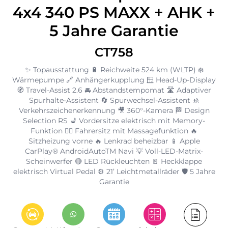
4x4 340 PS MAXX + AHK +
5 Jahre Garantie
CT758
✨ Topausstattung 🔋 Reichweite 524 km (WLTP) ❄️
Wärmepumpe 🔗 Anhängerkupplung 🪟 Head-Up-Display
🧭 Travel-Assist 2.6 🚘 Abstandstempomat 🛣️ Adaptiver
Spurhalte-Assistent 🔄 Spurwechsel-Assistent 🚸
Verkehrszeichenerkennung 🎥 360°-Kamera 🏁 Design
Selection RS 💺 Vordersitze elektrisch mit Memory-
Funktion 💆‍♂️ Fahrersitz mit Massagefunktion 🔥
Sitzheizung vorne 🔥 Lenkrad beheizbar 📱 Apple
CarPlay® AndroidAutoTM Navi 💡 Voll-LED-Matrix-
Scheinwerfer 🔴 LED Rückleuchten 🚪 Heckklappe
elektrisch Virtual Pedal ⚙️ 21’ Leichtmetallräder 🛡️ 5 Jahre
Garantie