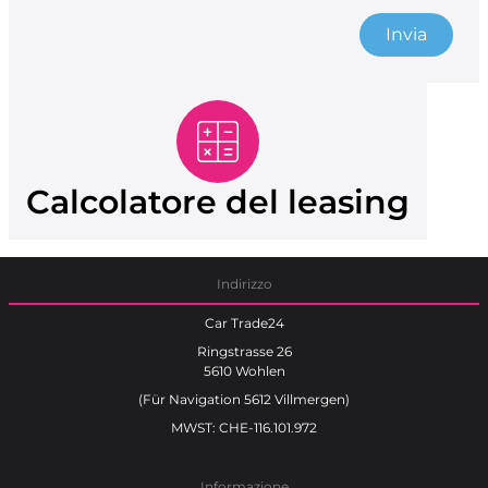
Invia
Calcolatore del leasing
Indirizzo
Car Trade24
Ringstrasse 26
5610 Wohlen
(Für Navigation 5612 Villmergen)
MWST: CHE-116.101.972
Informazione