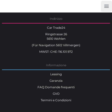
Op
Car Trade24
Indirizzo
Car Trade24
Ringstrasse 26
5610 Wohlen
(Für Navigation 5612 Villmergen)
MWST: CHE-116.101.972
Informazione
Leasing
Garanzia
FAQ Domande frequenti
GVO
Termini e Condizioni