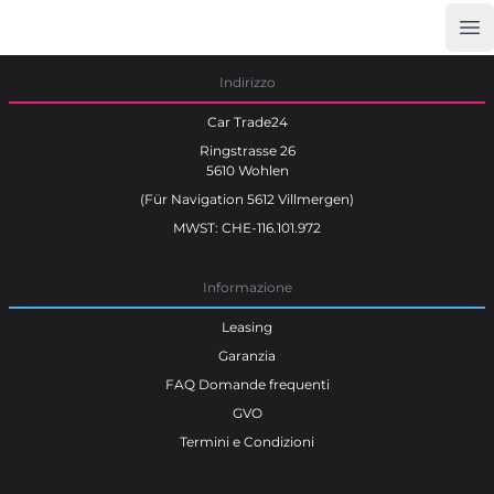
Op
Car Trade24
Indirizzo
Car Trade24
Ringstrasse 26
5610 Wohlen
(Für Navigation 5612 Villmergen)
MWST: CHE-116.101.972
Informazione
Leasing
Garanzia
FAQ Domande frequenti
GVO
Termini e Condizioni