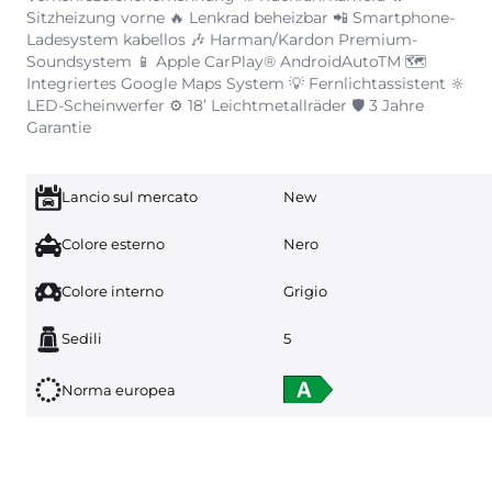
Sitzheizung vorne 🔥 Lenkrad beheizbar 📲 Smartphone-
Ladesystem kabellos 🎶 Harman/Kardon Premium-
Soundsystem 📱 Apple CarPlay® AndroidAutoTM 🗺️
Integriertes Google Maps System 💡 Fernlichtassistent 🔆
LED-Scheinwerfer ⚙️ 18’ Leichtmetallräder 🛡️ 3 Jahre
Garantie
Lancio sul mercato
New
Colore esterno
Nero
Colore interno
Grigio
Sedili
5
Norma europea