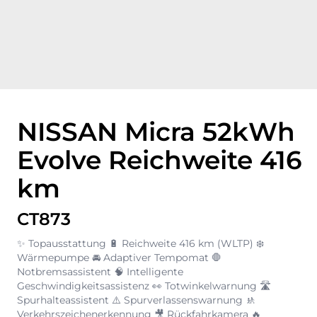
NISSAN Micra 52kWh
Evolve Reichweite 416
km
CT873
✨ Topausstattung 🔋 Reichweite 416 km (WLTP) ❄️
Wärmepumpe 🚘 Adaptiver Tempomat 🛑
Notbremsassistent 🧠 Intelligente
Geschwindigkeitsassistenz 👀 Totwinkelwarnung 🛣️
Spurhalteassistent ⚠️ Spurverlassenswarnung 🚸
Verkehrszeichenerkennung 🎥 Rückfahrkamera 🔥