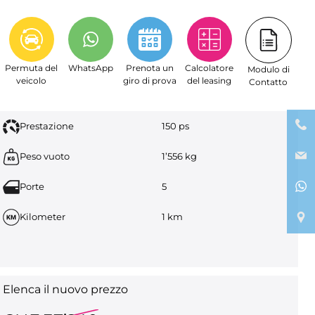
Permuta del
WhatsApp
Prenota un
Calcolatore
Modulo di
veicolo
giro di prova
del leasing
Contatto
Prestazione
150 ps
Peso vuoto
1’556 kg
Porte
5
Kilometer
1 km
Elenca il nuovo prezzo