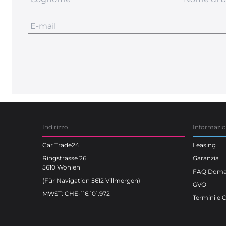
Indirizzo
Informazi
Car Trade24
Leasing
Ringstrasse 26
Garanzia
5610 Wohlen
FAQ Doman
(Für Navigation 5612 Villmergen)
GVO
MWST: CHE-116.101.972
Termini e 