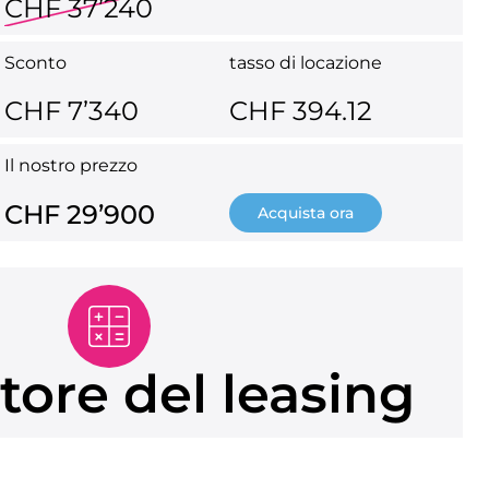
CHF 37’240
Sconto
tasso di locazione
CHF 7’340
CHF 394.12
Il nostro prezzo
CHF 29’900
Acquista ora
tore del leasing