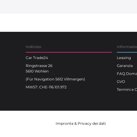
Car Trade24
Indirizzo
Informazi
Car Trade24
Leasing
Ringstrasse 26
Garanzia
5610 Wohlen
FAQ Doman
(Für Navigation 5612 Villmergen)
GVO
MWST: CHE-116.101.972
Termini e 
Impronta
&
Privacy dei dati