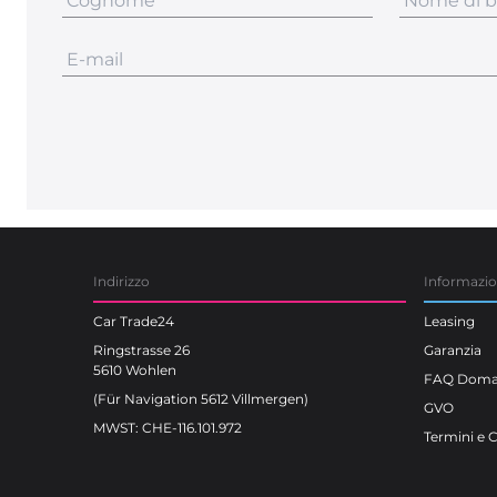
Indirizzo
Informazi
Car Trade24
Leasing
Ringstrasse 26
Garanzia
5610 Wohlen
FAQ Doman
(Für Navigation 5612 Villmergen)
GVO
MWST: CHE-116.101.972
Termini e 