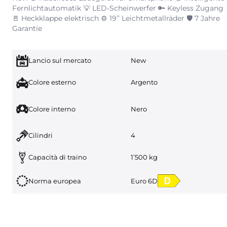
Fernlichtautomatik 💡 LED-Scheinwerfer 🔑 Keyless Zugang
🚪 Heckklappe elektrisch ⚙️ 19’’ Leichtmetallräder 🛡️ 7 Jahre
Garantie
Lancio sul mercato
New
Colore esterno
Argento
Colore interno
Nero
Cilindri
4
Capacità di traino
1’500 kg
Norma europea
Euro 6D