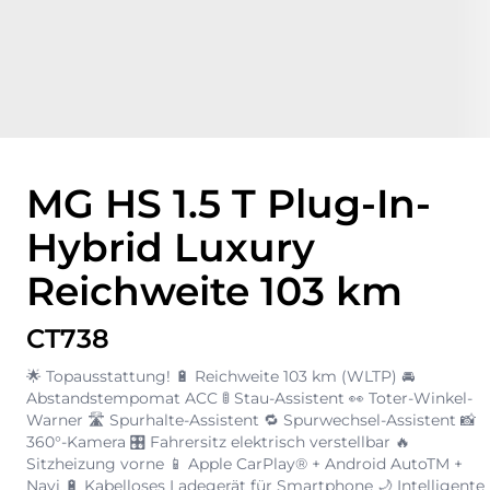
MG HS 1.5 T Plug-In-
Hybrid Luxury
Reichweite 103 km
CT738
🌟 Topausstattung! 🔋 Reichweite 103 km (WLTP) 🚘
Abstandstempomat ACC 🚦 Stau-Assistent 👀 Toter-Winkel-
Warner 🛣️ Spurhalte-Assistent 🔁 Spurwechsel-Assistent 📸
360°-Kamera 🎛️ Fahrersitz elektrisch verstellbar 🔥
Sitzheizung vorne 📱 Apple CarPlay® + Android AutoTM +
Navi 🔋 Kabelloses Ladegerät für Smartphone 🌙 Intelligente