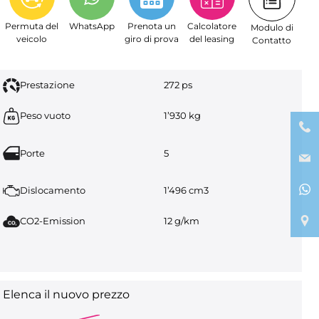
Permuta del
WhatsApp
Prenota un
Calcolatore
Modulo di
veicolo
giro di prova
del leasing
Contatto
Prestazione
272 ps
Peso vuoto
1’930 kg
Porte
5
Dislocamento
1’496 cm3
CO2-Emission
12 g/km
Elenca il nuovo prezzo