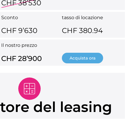
CHF 38’530
Sconto
tasso di locazione
CHF 9’630
CHF 380.94
Il nostro prezzo
CHF 28’900
Acquista ora
tore del leasing