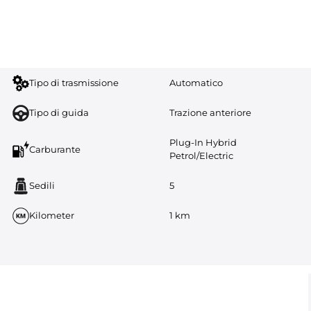
Tipo di trasmissione
Automatico
Tipo di guida
Trazione anteriore
Plug-In Hybrid
Carburante
Petrol/Electric
Sedili
5
Kilometer
1 km