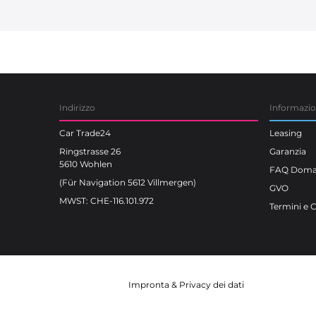
Car Trade24
Indirizzo
Informazi
Car Trade24
Leasing
Ringstrasse 26
Garanzia
5610 Wohlen
FAQ Doman
(Für Navigation 5612 Villmergen)
GVO
MWST: CHE-116.101.972
Termini e 
Impronta
&
Privacy dei dati