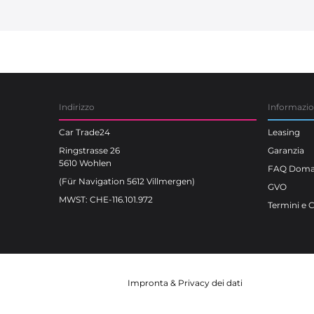
Car Trade24
Indirizzo
Informazi
Car Trade24
Leasing
Ringstrasse 26
Garanzia
5610 Wohlen
FAQ Doman
(Für Navigation 5612 Villmergen)
GVO
MWST: CHE-116.101.972
Termini e 
Impronta
&
Privacy dei dati