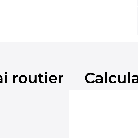
i routier
Calcul