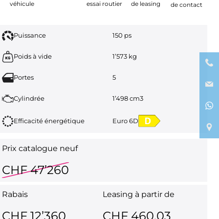
véhicule
essai routier
de leasing
de contact
Puissance
150 ps
Poids à vide
1’573 kg
Portes
5
Cylindrée
1’498 cm3
Efficacité énergétique
Euro 6D
Prix catalogue neuf
CHF 47’260
Rabais
Leasing à partir de
CHF 12’360
CHF 460.03