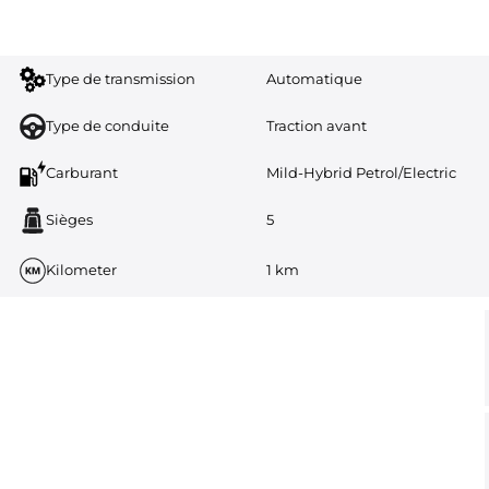
Type de transmission
Automatique
Type de conduite
Traction avant
Carburant
Mild-Hybrid Petrol/Electric
Sièges
5
Kilometer
1 km