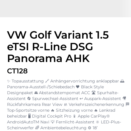
VW Golf Variant 1.5
eTSI R-Line DSG
Panorama AHK
CT128
✨ Topausstattung 🔗 Anhängervorrichtung anklappbar 🌅
Panorama-Ausstell-/Schiebedach 🖤 Black Style
Designpaket 🚘 Abstandstempomat ACC 🛣️ Spurhalte-
Assistent 🔄 Spurwechsel-Assistent ↩️ Auspark-Assistent 🎥
Rückfahrkamera Rear View 🚸 Verkehrszeichenerkennung 🏁
Top-Sportsitze vorne 🔥 Sitzheizung vorne 🔥 Lenkrad
beheizbar 🖥️ Digital Cockpit Pro 📱 Apple CarPlay®
AndroidAutoTM Navi 💡 Fernlicht-Assistent 🔆 LED-Plus-
Scheinwerfer 🌈 Ambientebeleuchtung ⚙️ 18’