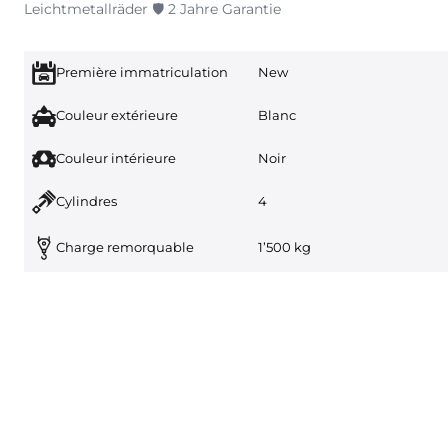
Leichtmetallräder 🛡️ 2 Jahre Garantie
Première immatriculation
New
Couleur extérieure
Blanc
Couleur intérieure
Noir
Cylindres
4
Charge remorquable
1’500 kg