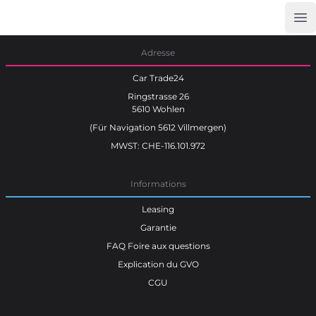
Op
Car Trade24
Adresse
Car Trade24
Ringstrasse 26
5610 Wohlen
(Für Navigation 5612 Villmergen)
MWST: CHE-116.101.972
Informations
Leasing
Garantie
FAQ Foire aux questions
Explication du GVO
CGU