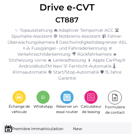
Drive e-CVT
CT887
✨ Topausstattung 🚘 Adaptiver Tempomat ACC 🛣️
Spurhalte-Assistent 🛑 Notbrems-Assistent 📹 Fahrer-
Überwachungskamera 🚦 Geschwindigkeitsbegrenzer ASL
🚶🚴 Fussgänger- und Fahrraderkennung 🚸
Verkehrsschilderkennung 🎥 Rückfahrkamera 🔥
Sitzheizung vorne 🔥 Lenkradheizung 📱 Apple CarPlay®
AndroidAutoTM Navi 💡 Fernlicht-Automatik 🌡️
Klimaautomatik 🔄 Start/Stop-Automatik 🛡️ 15 Jahre
Garantie
Échange de
WhatsApp
Réserver un
Calculateur
Formulaire
véhicule
essai routier
de leasing
de contact
Première immatriculation
New