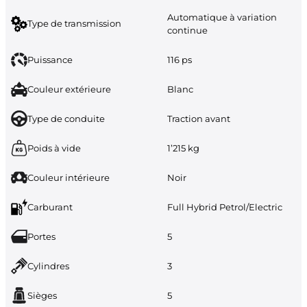
Automatique à variation
Type de transmission
continue
Puissance
116 ps
Couleur extérieure
Blanc
Type de conduite
Traction avant
Poids à vide
1’215 kg
Couleur intérieure
Noir
Carburant
Full Hybrid Petrol/Electric
Portes
5
Cylindres
3
Sièges
5