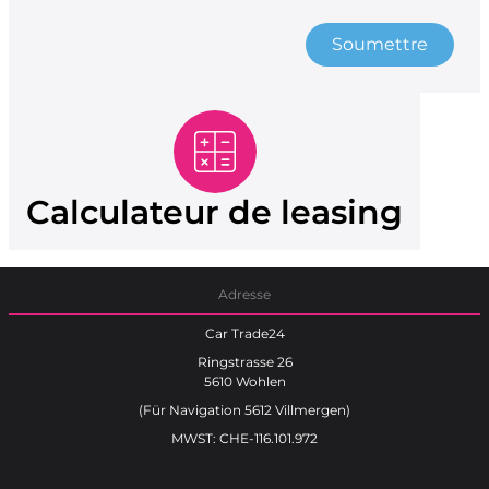
Soumettre
Calculateur de leasing
Adresse
Car Trade24
Ringstrasse 26
5610 Wohlen
(Für Navigation 5612 Villmergen)
MWST: CHE-116.101.972