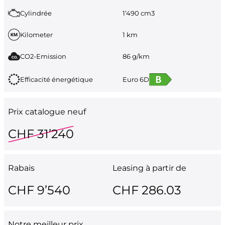
Cylindrée
1’490 cm3
Kilometer
1 km
CO2-Emission
86 g/km
Efficacité énergétique
Euro 6D
Prix catalogue neuf
CHF 31’240
Rabais
Leasing à partir de
CHF 9’540
CHF 286.03
Notre meilleur prix