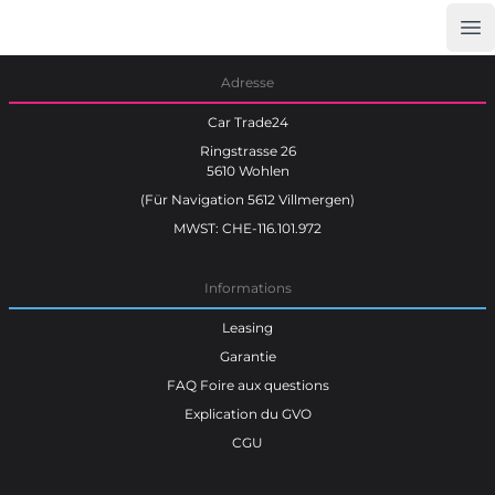
Op
Car Trade24
Adresse
Car Trade24
Ringstrasse 26
5610 Wohlen
(Für Navigation 5612 Villmergen)
MWST: CHE-116.101.972
Informations
Leasing
Garantie
FAQ Foire aux questions
Explication du GVO
CGU