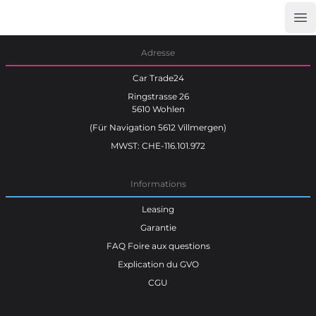
Op
Car Trade24
Adresse
Car Trade24
Ringstrasse 26
5610 Wohlen
(Für Navigation 5612 Villmergen)
MWST: CHE-116.101.972
Informations
Leasing
Garantie
FAQ Foire aux questions
Explication du GVO
CGU