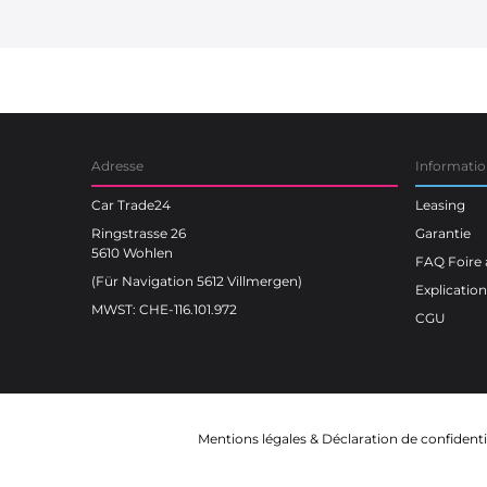
Car Trade24
Adresse
Informatio
Car Trade24
Leasing
Ringstrasse 26
Garantie
5610 Wohlen
FAQ Foire 
(Für Navigation 5612 Villmergen)
Explicatio
MWST: CHE-116.101.972
CGU
Mentions légales
&
Déclaration de confidenti