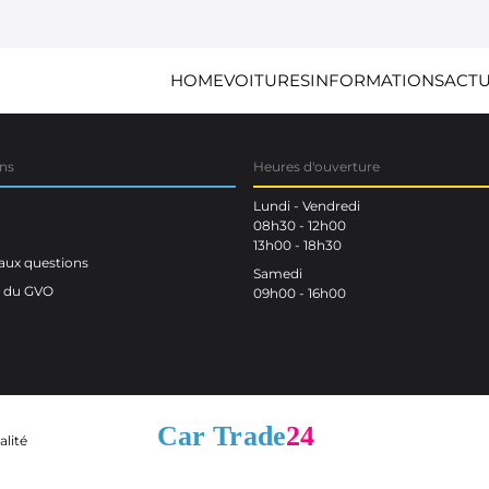
HOME
VOITURES
INFORMATIONS
ACTU
ns
Heures d'ouverture
Lundi - Vendredi
08h30 - 12h00
13h00 - 18h30
aux questions
Samedi
n du GVO
09h00 - 16h00
alité