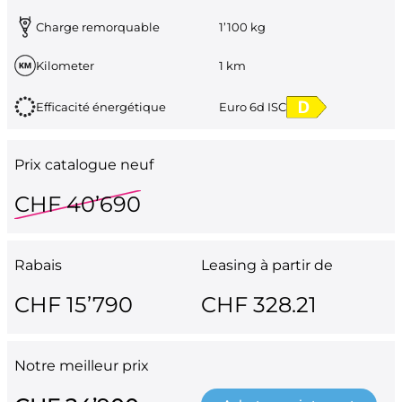
Charge remorquable
1’100 kg
Kilometer
1 km
Efficacité énergétique
Euro 6d ISC
Prix catalogue neuf
CHF 40’690
Rabais
Leasing à partir de
CHF 15’790
CHF 328.21
Notre meilleur prix