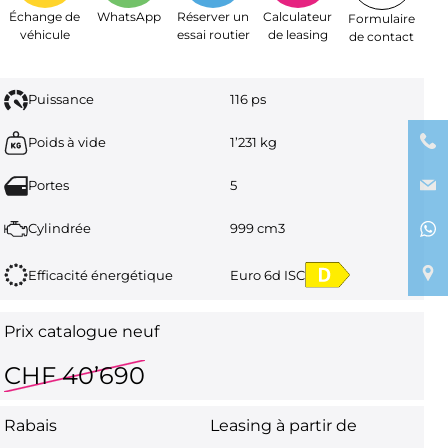
Échange de
WhatsApp
Réserver un
Calculateur
Formulaire
véhicule
essai routier
de leasing
de contact
Puissance
116 ps
Poids à vide
1’231 kg
Portes
5
Cylindrée
999 cm3
Efficacité énergétique
Euro 6d ISC
Prix catalogue neuf
CHF 40’690
Rabais
Leasing à partir de