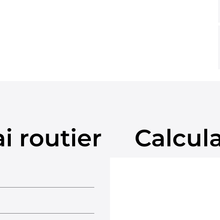
i routier
Calcul