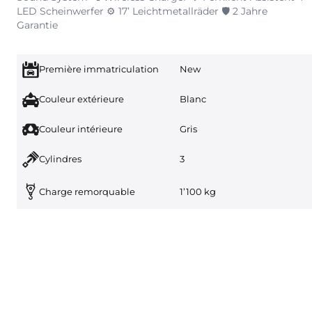
LED Scheinwerfer ⚙️ 17’ Leichtmetallräder 🛡️ 2 Jahre
Garantie
Première immatriculation
New
Couleur extérieure
Blanc
Couleur intérieure
Gris
Cylindres
3
Charge remorquable
1’100 kg