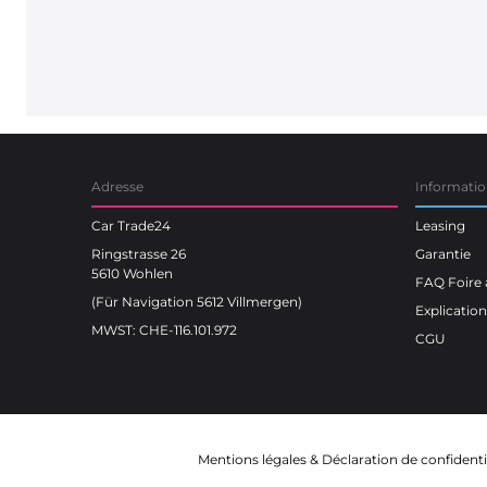
Adresse
Informatio
Car Trade24
Leasing
Ringstrasse 26
Garantie
5610 Wohlen
FAQ Foire 
(Für Navigation 5612 Villmergen)
Explicatio
MWST: CHE-116.101.972
CGU
Mentions légales
&
Déclaration de confidenti