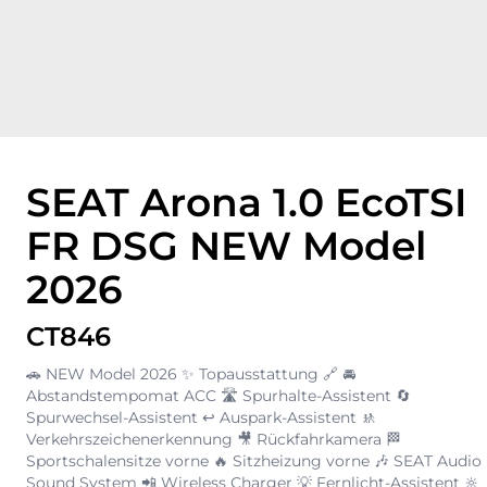
SEAT Arona 1.0 EcoTSI
FR DSG NEW Model
2026
CT846
🚗 NEW Model 2026 ✨ Topausstattung 🔗 🚘
Abstandstempomat ACC 🛣️ Spurhalte-Assistent 🔄
Spurwechsel-Assistent ↩️ Auspark-Assistent 🚸
Verkehrszeichenerkennung 🎥 Rückfahrkamera 🏁
Sportschalensitze vorne 🔥 Sitzheizung vorne 🎶 SEAT Audio
Sound System 📲 Wireless Charger 💡 Fernlicht-Assistent 🔆