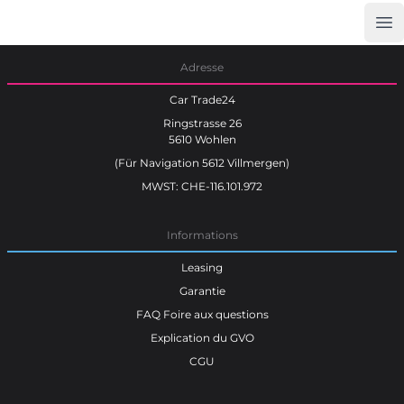
Op
Car Trade24
Adresse
Car Trade24
Ringstrasse 26
5610 Wohlen
(Für Navigation 5612 Villmergen)
MWST: CHE-116.101.972
Informations
Leasing
Garantie
FAQ Foire aux questions
Explication du GVO
CGU