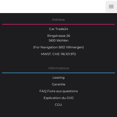
Op
Car Trade24
Adresse
Car Trade24
Ringstrasse 26
5610 Wohlen
(Für Navigation 5612 Villmergen)
MWST: CHE-116.101.972
Informations
Leasing
Garantie
FAQ Foire aux questions
Explication du GVO
CGU