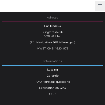
Op
Car Trade24
Adresse
Car Trade24
Ringstrasse 26
5610 Wohlen
(Für Navigation 5612 Villmergen)
MWST: CHE-116.101.972
Informations
Leasing
Garantie
FAQ Foire aux questions
Explication du GVO
CGU