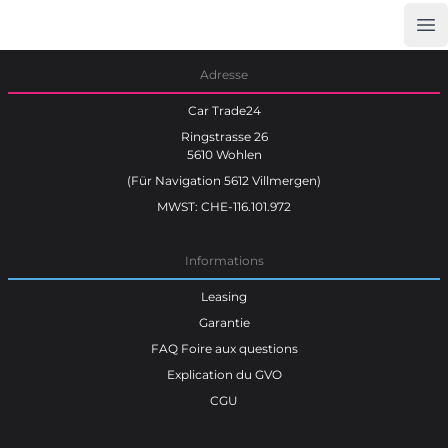
Op
Car Trade24
Adresse
Car Trade24
Ringstrasse 26
5610 Wohlen
(Für Navigation 5612 Villmergen)
MWST: CHE-116.101.972
Informations
Leasing
Garantie
FAQ Foire aux questions
Explication du GVO
CGU