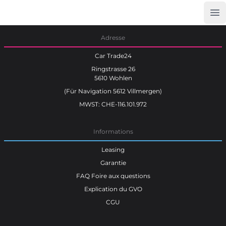
Op
Car Trade24
Adresse
Car Trade24
Ringstrasse 26
5610 Wohlen
(Für Navigation 5612 Villmergen)
MWST: CHE-116.101.972
Informations
Leasing
Garantie
FAQ Foire aux questions
Explication du GVO
CGU