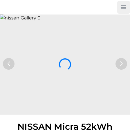
Op
Car Trade24
NISSAN Micra 52kWh