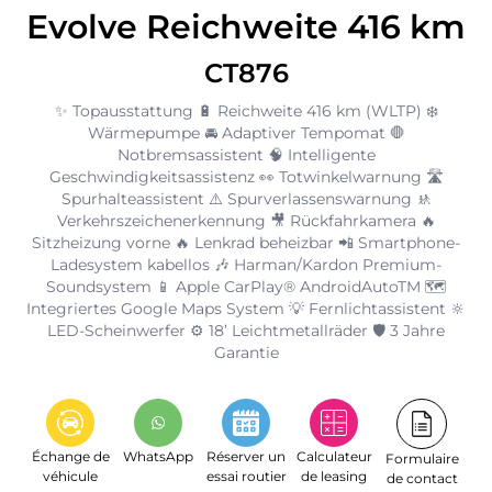
Evolve Reichweite 416 km
CT876
✨ Topausstattung 🔋 Reichweite 416 km (WLTP) ❄️
Wärmepumpe 🚘 Adaptiver Tempomat 🛑
Notbremsassistent 🧠 Intelligente
Geschwindigkeitsassistenz 👀 Totwinkelwarnung 🛣️
Spurhalteassistent ⚠️ Spurverlassenswarnung 🚸
Verkehrszeichenerkennung 🎥 Rückfahrkamera 🔥
Sitzheizung vorne 🔥 Lenkrad beheizbar 📲 Smartphone-
Ladesystem kabellos 🎶 Harman/Kardon Premium-
Soundsystem 📱 Apple CarPlay® AndroidAutoTM 🗺️
Integriertes Google Maps System 💡 Fernlichtassistent 🔆
LED-Scheinwerfer ⚙️ 18’ Leichtmetallräder 🛡️ 3 Jahre
Garantie
Échange de
WhatsApp
Réserver un
Calculateur
Formulaire
véhicule
essai routier
de leasing
de contact