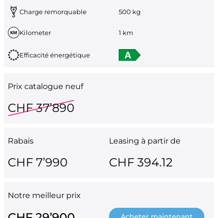
Charge remorquable
500 kg
Kilometer
1 km
Efficacité énergétique
Prix catalogue neuf
CHF 37’890
Rabais
Leasing à partir de
CHF 7’990
CHF 394.12
Notre meilleur prix
CHF 29’900
Acheter maintenant