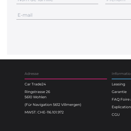
Adresse
Informatio
Car Trade24
Leasing
Ringstrasse 26
Garantie
5610 Wohlen
FAQ Foire 
(Für Navigation 5612 Villmergen)
Explicatio
MWST: CHE-116.101.972
CGU