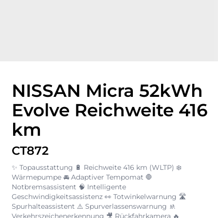
NISSAN Micra 52kWh
Evolve Reichweite 416
km
CT872
✨ Topausstattung 🔋 Reichweite 416 km (WLTP) ❄️
Wärmepumpe 🚘 Adaptiver Tempomat 🛑
Notbremsassistent 🧠 Intelligente
Geschwindigkeitsassistenz 👀 Totwinkelwarnung 🛣️
Spurhalteassistent ⚠️ Spurverlassenswarnung 🚸
Verkehrszeichenerkennung 🎥 Rückfahrkamera 🔥