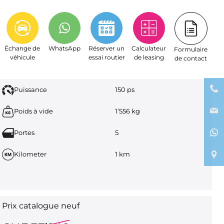
Échange de
WhatsApp
Réserver un
Calculateur
Formulaire
véhicule
essai routier
de leasing
de contact
Puissance
150 ps
Poids à vide
1’556 kg
Portes
5
Kilometer
1 km
Prix catalogue neuf