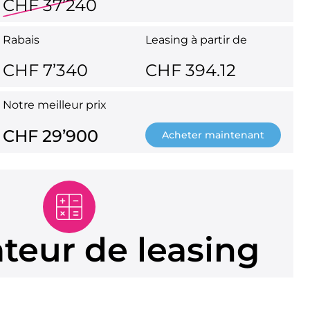
CHF 37’240
Rabais
Leasing à partir de
CHF 7’340
CHF 394.12
Notre meilleur prix
CHF 29’900
Acheter maintenant
ateur de leasing