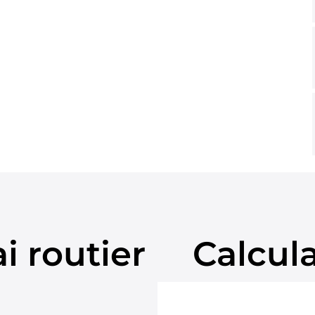
i routier
Calcul