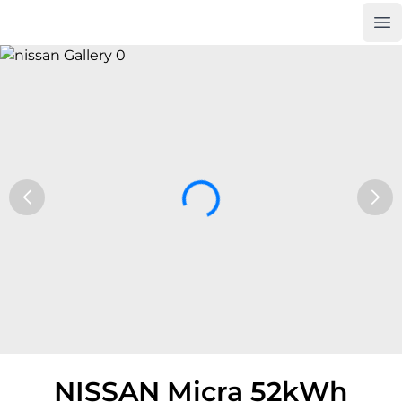
Op
Car Trade24
NISSAN Micra 52kWh