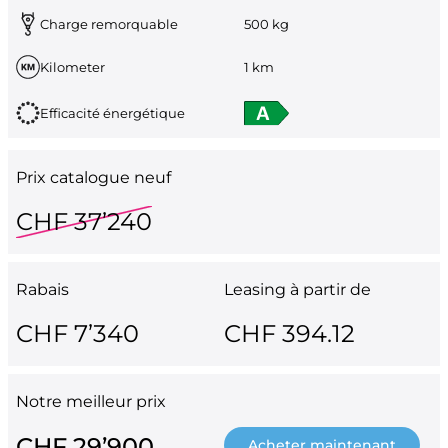
Charge remorquable
500 kg
Kilometer
1 km
Efficacité énergétique
Prix catalogue neuf
CHF 37’240
Rabais
Leasing à partir de
CHF 7’340
CHF 394.12
Notre meilleur prix
CHF 29’900
Acheter maintenant