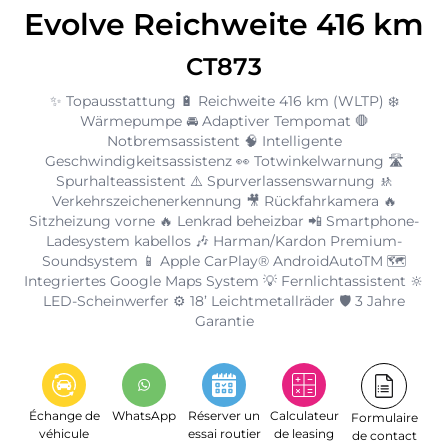
Evolve Reichweite 416 km
CT873
✨ Topausstattung 🔋 Reichweite 416 km (WLTP) ❄️
Wärmepumpe 🚘 Adaptiver Tempomat 🛑
Notbremsassistent 🧠 Intelligente
Geschwindigkeitsassistenz 👀 Totwinkelwarnung 🛣️
Spurhalteassistent ⚠️ Spurverlassenswarnung 🚸
Verkehrszeichenerkennung 🎥 Rückfahrkamera 🔥
Sitzheizung vorne 🔥 Lenkrad beheizbar 📲 Smartphone-
Ladesystem kabellos 🎶 Harman/Kardon Premium-
Soundsystem 📱 Apple CarPlay® AndroidAutoTM 🗺️
Integriertes Google Maps System 💡 Fernlichtassistent 🔆
LED-Scheinwerfer ⚙️ 18’ Leichtmetallräder 🛡️ 3 Jahre
Garantie
Échange de
WhatsApp
Réserver un
Calculateur
Formulaire
véhicule
essai routier
de leasing
de contact