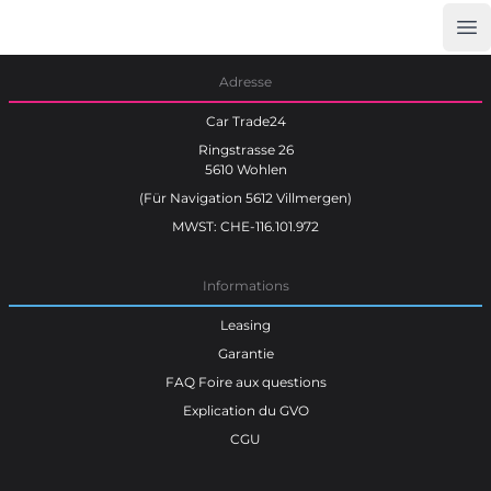
Op
Car Trade24
Adresse
Car Trade24
Ringstrasse 26
5610 Wohlen
(Für Navigation 5612 Villmergen)
MWST: CHE-116.101.972
Informations
Leasing
Garantie
FAQ Foire aux questions
Explication du GVO
CGU