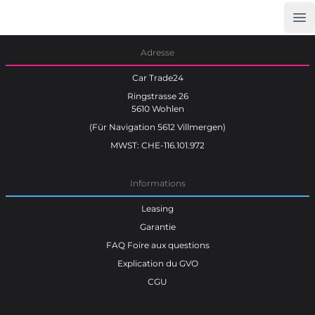
Op
Car Trade24
Adresse
Car Trade24
Ringstrasse 26
5610 Wohlen
(Für Navigation 5612 Villmergen)
MWST: CHE-116.101.972
Informations
Leasing
Garantie
FAQ Foire aux questions
Explication du GVO
CGU