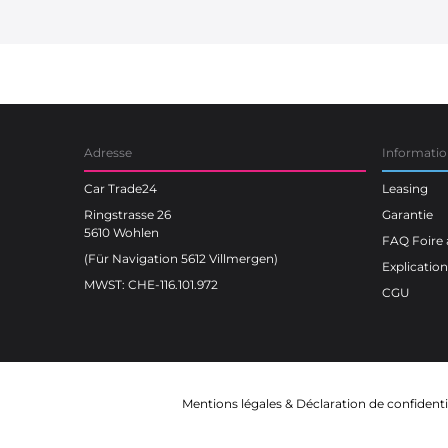
Car Trade24
Adresse
Informatio
Car Trade24
Leasing
Ringstrasse 26
Garantie
5610 Wohlen
FAQ Foire 
(Für Navigation 5612 Villmergen)
Explicatio
MWST: CHE-116.101.972
CGU
Mentions légales
&
Déclaration de confidenti