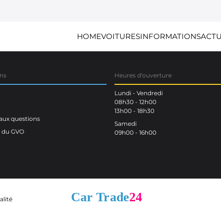
HOME
VOITURES
INFORMATIONS
ACTU
ns
Heures d'ouverture
Lundi - Vendredi
08h30 - 12h00
13h00 - 18h30
aux questions
Samedi
n du GVO
09h00 - 16h00
alité