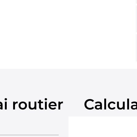
i routier
Calcul