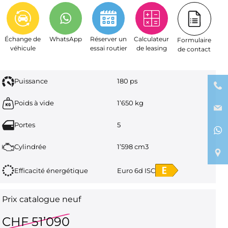
Échange de
WhatsApp
Réserver un
Calculateur
Formulaire
véhicule
essai routier
de leasing
de contact
Puissance
180 ps
Poids à vide
1’650 kg
Portes
5
Cylindrée
1’598 cm3
Efficacité énergétique
Euro 6d ISC
Prix catalogue neuf
CHF 51’090