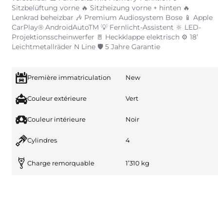
Sitzbelüftung vorne 🔥 Sitzheizung vorne + hinten 🔥
Lenkrad beheizbar 🎶 Premium Audiosystem Bose 📱 Apple
CarPlay® AndroidAutoTM 💡 Fernlicht-Assistent 🔆 LED-
Projektionsscheinwerfer 🚪 Heckklappe elektrisch ⚙️ 18’
Leichtmetallräder N Line 🛡️ 5 Jahre Garantie
Première immatriculation
New
Couleur extérieure
Vert
Couleur intérieure
Noir
Cylindres
4
Charge remorquable
1’310 kg