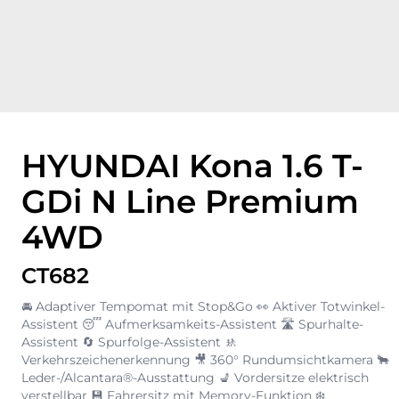
HYUNDAI Kona 1.6 T-
GDi N Line Premium
4WD
CT682
🚘 Adaptiver Tempomat mit Stop&Go 👀 Aktiver Totwinkel-
Assistent 😴 Aufmerksamkeits-Assistent 🛣️ Spurhalte-
Assistent 🔄 Spurfolge-Assistent 🚸
Verkehrszeichenerkennung 🎥 360° Rundumsichtkamera 🐂
Leder-/Alcantara®-Ausstattung 💺 Vordersitze elektrisch
verstellbar 💾 Fahrersitz mit Memory-Funktion ❄️