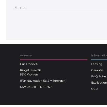
Adresse
Informatio
Car Trade24
Leasing
Ringstrasse 26
Garantie
5610 Wohlen
FAQ Foire 
(Für Navigation 5612 Villmergen)
Explicatio
MWST: CHE-116.101.972
CGU