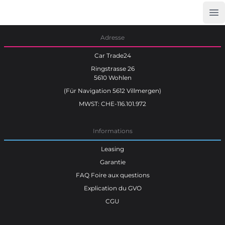
Op
Car Trade24
Adresse
Car Trade24
Ringstrasse 26
5610 Wohlen
(Für Navigation 5612 Villmergen)
MWST: CHE-116.101.972
Informations
Leasing
Garantie
FAQ Foire aux questions
Explication du GVO
CGU