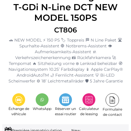
T-GDi N-Line DCT NEW
MODEL 150PS
CT806
🚗 NEW MODEL ⚡ 150 PS 🏷️ Toppreis 🏁 N Line Paket 🛣️
Spurhalte-Assistent 🛑 Notbrems-Assistent 👁️
Aufmerksamkeits-Assistent 🚸
Verkehrszeichenerkennung 📸 Rückfahrkamera 🚀
Tempomat 🔥 Sitzheizung vorne ❄️ Lenkrad beheizbar 🧭
Navigationssystem 10.25’ Farbdisplay 📱 Apple CarPlay®
AndroidAutoTM 🌙 Fernlicht-Assistent 💡 Bi-LED
Scheinwerfer ⚙️ 18’ Leichtmetallräder 🛡️ 5 Jahre Garantie
Échange de
WhatsApp
Réserver un
Calculateur
Formulaire
véhicule
essai routier
de leasing
de contact
Première immatriculation
New