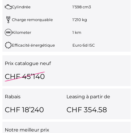
Cylindrée
1’598 cm3
Charge remorquable
1’210 kg
Kilometer
1 km
Efficacité énergétique
Euro 6d ISC
Prix catalogue neuf
CHF 45’140
Rabais
Leasing à partir de
CHF 18’240
CHF 354.58
Notre meilleur prix