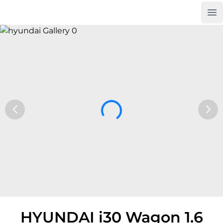
Op
Car Trade24
HYUNDAI i30 Wagon 1.6