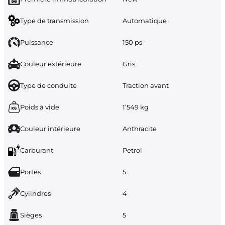
Type de transmission
Automatique
Puissance
150 ps
Couleur extérieure
Gris
Type de conduite
Traction avant
Poids à vide
1’549 kg
Couleur intérieure
Anthracite
Carburant
Petrol
Portes
5
Cylindres
4
Sièges
5