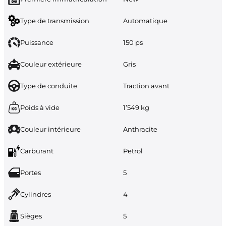
Type de transmission
Automatique
Puissance
150 ps
Couleur extérieure
Gris
Type de conduite
Traction avant
Poids à vide
1’549 kg
Couleur intérieure
Anthracite
Carburant
Petrol
Portes
5
Cylindres
4
Sièges
5