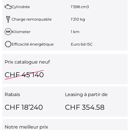
Cylindrée
1’598 cm3
Charge remorquable
1’210 kg
Kilometer
1 km
Efficacité énergétique
Euro 6d ISC
Prix catalogue neuf
CHF 45’140
Rabais
Leasing à partir de
CHF 18’240
CHF 354.58
Notre meilleur prix