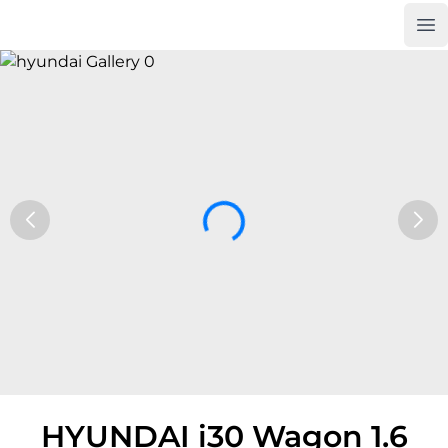
Op
Car Trade24
HYUNDAI i30 Wagon 1.6