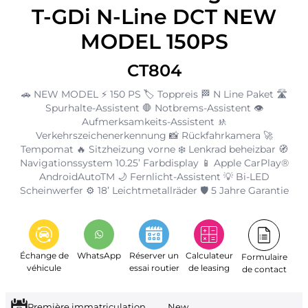
T-GDi N-Line DCT NEW
MODEL 150PS
CT804
🚗 NEW MODEL ⚡ 150 PS 🏷️ Toppreis 🏁 N Line Paket 🛣️
Spurhalte-Assistent 🛑 Notbrems-Assistent 👁️
Aufmerksamkeits-Assistent 🚸
Verkehrszeichenerkennung 📸 Rückfahrkamera 🚀
Tempomat 🔥 Sitzheizung vorne ❄️ Lenkrad beheizbar 🧭
Navigationssystem 10.25’ Farbdisplay 📱 Apple CarPlay®
AndroidAutoTM 🌙 Fernlicht-Assistent 💡 Bi-LED
Scheinwerfer ⚙️ 18’ Leichtmetallräder 🛡️ 5 Jahre Garantie
Échange de
WhatsApp
Réserver un
Calculateur
Formulaire
véhicule
essai routier
de leasing
de contact
Première immatriculation
New