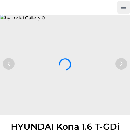
Op
Car Trade24
HYUNDAI Kona 1.6 T-GDi