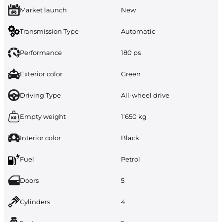
Market launch
New
Transmission Type
Automatic
Performance
180 ps
Exterior color
Green
Driving Type
All-wheel drive
Empty weight
1’650 kg
Interior color
Black
Fuel
Petrol
Doors
5
Cylinders
4