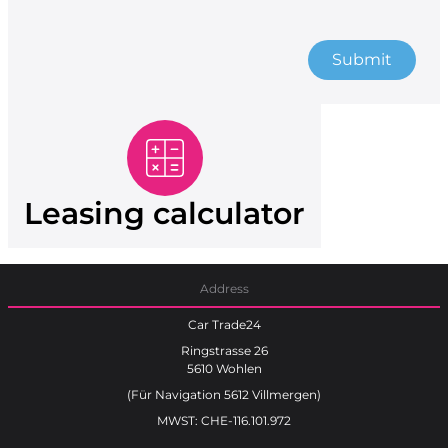
Submit
Leasing calculator
Address
Car Trade24
Ringstrasse 26
5610 Wohlen
(Für Navigation 5612 Villmergen)
MWST: CHE-116.101.972