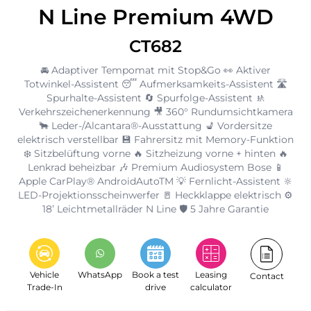
N Line Premium 4WD
CT682
🚘 Adaptiver Tempomat mit Stop&Go 👀 Aktiver
Totwinkel-Assistent 😴 Aufmerksamkeits-Assistent 🛣️
Spurhalte-Assistent 🔄 Spurfolge-Assistent 🚸
Verkehrszeichenerkennung 🎥 360° Rundumsichtkamera
🐂 Leder-/Alcantara®-Ausstattung 💺 Vordersitze
elektrisch verstellbar 💾 Fahrersitz mit Memory-Funktion
❄️ Sitzbelüftung vorne 🔥 Sitzheizung vorne + hinten 🔥
Lenkrad beheizbar 🎶 Premium Audiosystem Bose 📱
Apple CarPlay® AndroidAutoTM 💡 Fernlicht-Assistent 🔆
LED-Projektionsscheinwerfer 🚪 Heckklappe elektrisch ⚙️
18’ Leichtmetallräder N Line 🛡️ 5 Jahre Garantie
Vehicle
WhatsApp
Book a test
Leasing
Contact
Trade-In
drive
calculator