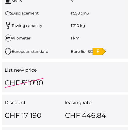
Seats
5
Displacement
1’598 cm3
Towing capacity
1’310 kg
Kilometer
1 km
European standard
Euro 6d ISC
List new price
CHF 51’090
Discount
leasing rate
CHF 17’190
CHF 446.84