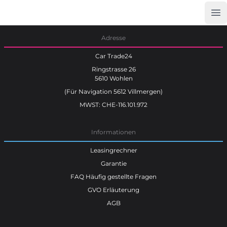
Op
Car Trade24
Adresse
Car Trade24
Ringstrasse 26
5610 Wohlen
(Für Navigation 5612 Villmergen)
MWST: CHE-116.101.972
Informationen
Leasingrechner
Garantie
FAQ Häufig gestellte Fragen
GVO Erläuterung
AGB