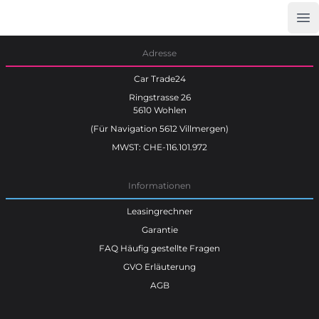
Op
Car Trade24
Adresse
Car Trade24
Ringstrasse 26
5610 Wohlen
(Für Navigation 5612 Villmergen)
MWST: CHE-116.101.972
Informationen
Leasingrechner
Garantie
FAQ Häufig gestellte Fragen
GVO Erläuterung
AGB