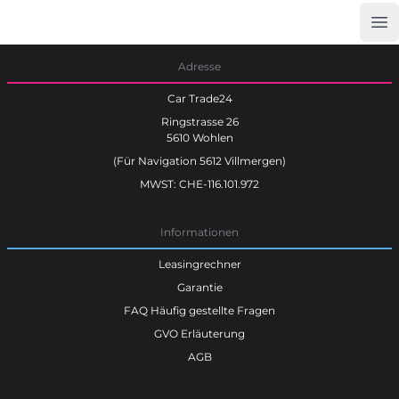
Op
Car Trade24
Adresse
Car Trade24
Ringstrasse 26
5610 Wohlen
(Für Navigation 5612 Villmergen)
MWST: CHE-116.101.972
Informationen
Leasingrechner
Garantie
FAQ Häufig gestellte Fragen
GVO Erläuterung
AGB