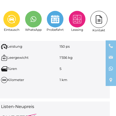
Eintausch
WhatsApp
Probefahrt
Leasing
Kontakt
Leistung
150 ps
Leergewicht
1’556 kg
Türen
5
Kilometer
1 km
Listen-Neupreis