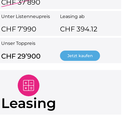
CHF 37’890
Unter Listenneupreis
Leasing ab
CHF 7’990
CHF 394.12
Unser Toppreis
CHF 29’900
Jetzt kaufen
Leasing