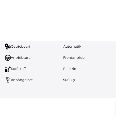
Getriebeart
Automatik
Antriebsart
Frontantrieb
Kraftstoff
Electric
Anhängelast
500 kg