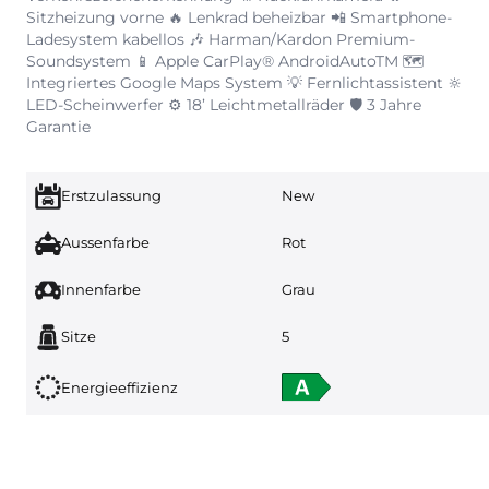
Sitzheizung vorne 🔥 Lenkrad beheizbar 📲 Smartphone-
Ladesystem kabellos 🎶 Harman/Kardon Premium-
Soundsystem 📱 Apple CarPlay® AndroidAutoTM 🗺️
Integriertes Google Maps System 💡 Fernlichtassistent 🔆
LED-Scheinwerfer ⚙️ 18’ Leichtmetallräder 🛡️ 3 Jahre
Garantie
Erstzulassung
New
Aussenfarbe
Rot
Innenfarbe
Grau
Sitze
5
Energieeffizienz