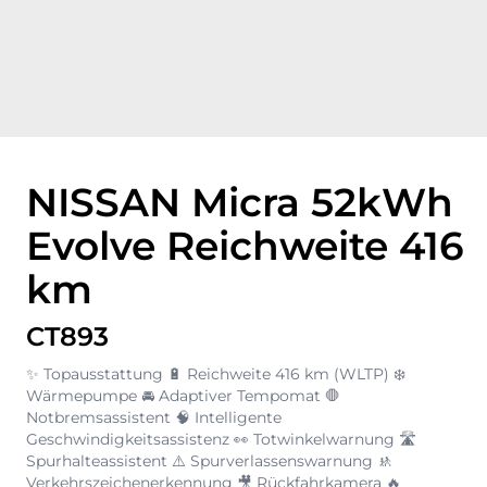
NISSAN Micra 52kWh
Evolve Reichweite 416
km
CT893
✨ Topausstattung 🔋 Reichweite 416 km (WLTP) ❄️
Wärmepumpe 🚘 Adaptiver Tempomat 🛑
Notbremsassistent 🧠 Intelligente
Geschwindigkeitsassistenz 👀 Totwinkelwarnung 🛣️
Spurhalteassistent ⚠️ Spurverlassenswarnung 🚸
Verkehrszeichenerkennung 🎥 Rückfahrkamera 🔥