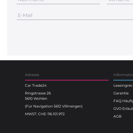
Adresse
Informati
Car Trade24
Leasingre
Ringstrasse 26
Garantie
5610 Wohlen
FAQ Häufig
(Für Navigation 5612 Villmergen)
GVO Erläu
MWST: CHE-116.101.972
AGB