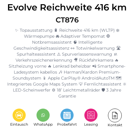
Evolve Reichweite 416 km
CT876
✨ Topausstattung 🔋 Reichweite 416 km (WLTP) ❄️
Wärmepumpe 🚘 Adaptiver Tempomat 🛑
Notbremsassistent 🧠 Intelligente
Geschwindigkeitsassistenz 👀 Totwinkelwarnung 🛣️
Spurhalteassistent ⚠️ Spurverlassenswarnung 🚸
Verkehrszeichenerkennung 🎥 Rückfahrkamera 🔥
Sitzheizung vorne 🔥 Lenkrad beheizbar 📲 Smartphone-
Ladesystem kabellos 🎶 Harman/Kardon Premium-
Soundsystem 📱 Apple CarPlay® AndroidAutoTM 🗺️
Integriertes Google Maps System 💡 Fernlichtassistent 🔆
LED-Scheinwerfer ⚙️ 18’ Leichtmetallräder 🛡️ 3 Jahre
Garantie
Eintausch
WhatsApp
Probefahrt
Leasing
Kontakt