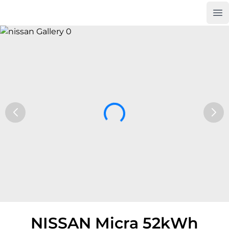
Op
Car Trade24
NISSAN Micra 52kWh