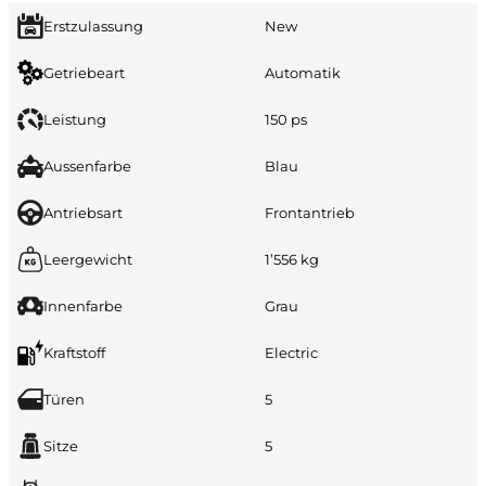
Erstzulassung
New
Getriebeart
Automatik
Leistung
150 ps
Aussenfarbe
Blau
Antriebsart
Frontantrieb
Leergewicht
1’556 kg
Innenfarbe
Grau
Kraftstoff
Electric
Türen
5
Sitze
5