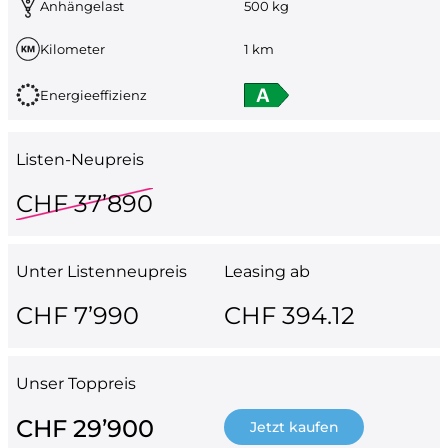
Anhängelast
500 kg
Kilometer
1 km
Energieeffizienz
Listen-Neupreis
CHF 37’890
Unter Listenneupreis
Leasing ab
CHF 7’990
CHF 394.12
Unser Toppreis
CHF 29’900
Jetzt kaufen