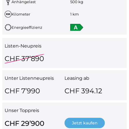
Anhängelast
500 kg
Kilometer
1 km
Energieeffizienz
Listen-Neupreis
CHF 37’890
Unter Listenneupreis
Leasing ab
CHF 7’990
CHF 394.12
Unser Toppreis
CHF 29’900
Jetzt kaufen