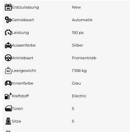
Erstzulassung
New
Getriebeart
Automatik
Leistung
150 ps
Aussenfarbe
Silber
Antriebsart
Frontantrieb
Leergewicht
1’556 kg
Innenfarbe
Grau
Kraftstoff
Electric
Türen
5
Sitze
5