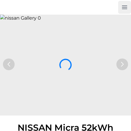
Op
Car Trade24
NISSAN Micra 52kWh