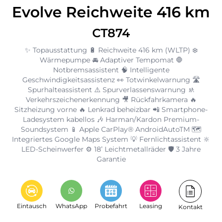
Evolve Reichweite 416 km
CT874
✨ Topausstattung 🔋 Reichweite 416 km (WLTP) ❄️
Wärmepumpe 🚘 Adaptiver Tempomat 🛑
Notbremsassistent 🧠 Intelligente
Geschwindigkeitsassistenz 👀 Totwinkelwarnung 🛣️
Spurhalteassistent ⚠️ Spurverlassenswarnung 🚸
Verkehrszeichenerkennung 🎥 Rückfahrkamera 🔥
Sitzheizung vorne 🔥 Lenkrad beheizbar 📲 Smartphone-
Ladesystem kabellos 🎶 Harman/Kardon Premium-
Soundsystem 📱 Apple CarPlay® AndroidAutoTM 🗺️
Integriertes Google Maps System 💡 Fernlichtassistent 🔆
LED-Scheinwerfer ⚙️ 18’ Leichtmetallräder 🛡️ 3 Jahre
Garantie
Eintausch
WhatsApp
Probefahrt
Leasing
Kontakt