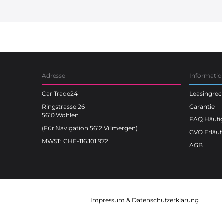
Car Trade24
Adresse
Informati
Car Trade24
Leasingre
Ringstrasse 26
Garantie
5610 Wohlen
FAQ Häufig
(Für Navigation 5612 Villmergen)
GVO Erläu
MWST: CHE-116.101.972
AGB
Impressum
&
Datenschutzerklärung