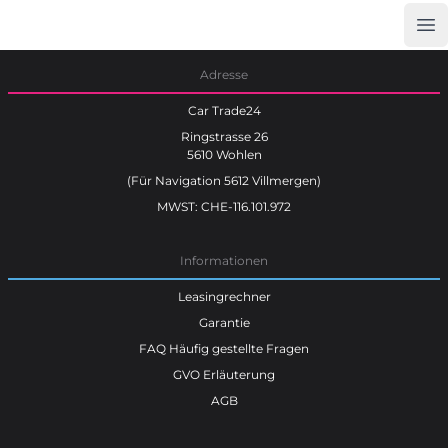
Op
Car Trade24
Adresse
Car Trade24
Ringstrasse 26
5610 Wohlen
(Für Navigation 5612 Villmergen)
MWST: CHE-116.101.972
Informationen
Leasingrechner
Garantie
FAQ Häufig gestellte Fragen
GVO Erläuterung
AGB