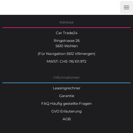
Op
Car Trade24
Adresse
Car Trade24
Ringstrasse 26
5610 Wohlen
(Für Navigation 5612 Villmergen)
MWST: CHE-116.101.972
Informationen
Leasingrechner
Garantie
FAQ Häufig gestellte Fragen
GVO Erläuterung
AGB