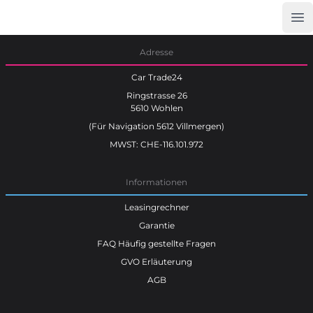
Op
Car Trade24
Adresse
Car Trade24
Ringstrasse 26
5610 Wohlen
(Für Navigation 5612 Villmergen)
MWST: CHE-116.101.972
Informationen
Leasingrechner
Garantie
FAQ Häufig gestellte Fragen
GVO Erläuterung
AGB