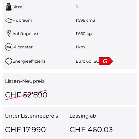
Sitze
5
Hubraum
1’598 cm3
Anhängelast
1’650 kg
Kilometer
1 km
Energieeffizienz
Euro 6d ISC
Listen-Neupreis
CHF 52’890
Unter Listenneupreis
Leasing ab
CHF 17’990
CHF 460.03