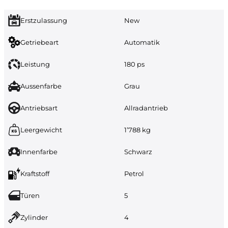
Erstzulassung
New
Getriebeart
Automatik
Leistung
180 ps
Aussenfarbe
Grau
Antriebsart
Allradantrieb
Leergewicht
1’788 kg
Innenfarbe
Schwarz
Kraftstoff
Petrol
Türen
5
Zylinder
4