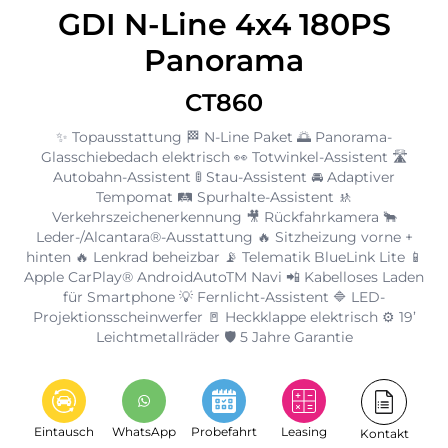
GDI N-Line 4x4 180PS
Panorama
CT860
✨ Topausstattung 🏁 N-Line Paket 🌅 Panorama-
Glasschiebedach elektrisch 👀 Totwinkel-Assistent 🛣️
Autobahn-Assistent 🚦 Stau-Assistent 🚘 Adaptiver
Tempomat 🛤️ Spurhalte-Assistent 🚸
Verkehrszeichenerkennung 🎥 Rückfahrkamera 🐂
Leder-/Alcantara®-Ausstattung 🔥 Sitzheizung vorne +
hinten 🔥 Lenkrad beheizbar 📡 Telematik BlueLink Lite 📱
Apple CarPlay® AndroidAutoTM Navi 📲 Kabelloses Laden
für Smartphone 💡 Fernlicht-Assistent 🔷 LED-
Projektionsscheinwerfer 🚪 Heckklappe elektrisch ⚙️ 19’
Leichtmetallräder 🛡️ 5 Jahre Garantie
Eintausch
WhatsApp
Probefahrt
Leasing
Kontakt