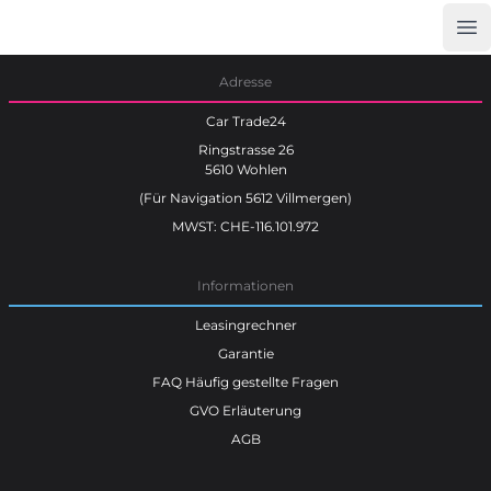
Op
Car Trade24
Adresse
Car Trade24
Ringstrasse 26
5610 Wohlen
(Für Navigation 5612 Villmergen)
MWST: CHE-116.101.972
Informationen
Leasingrechner
Garantie
FAQ Häufig gestellte Fragen
GVO Erläuterung
AGB