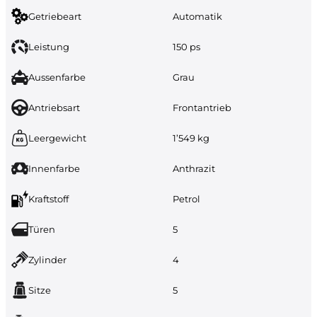
Getriebeart
Automatik
Leistung
150 ps
Aussenfarbe
Grau
Antriebsart
Frontantrieb
Leergewicht
1’549 kg
Innenfarbe
Anthrazit
Kraftstoff
Petrol
Türen
5
Zylinder
4
Sitze
5