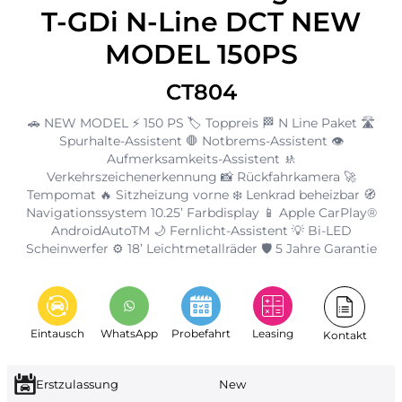
T-GDi N-Line DCT NEW
MODEL 150PS
CT804
🚗 NEW MODEL ⚡ 150 PS 🏷️ Toppreis 🏁 N Line Paket 🛣️
Spurhalte-Assistent 🛑 Notbrems-Assistent 👁️
Aufmerksamkeits-Assistent 🚸
Verkehrszeichenerkennung 📸 Rückfahrkamera 🚀
Tempomat 🔥 Sitzheizung vorne ❄️ Lenkrad beheizbar 🧭
Navigationssystem 10.25’ Farbdisplay 📱 Apple CarPlay®
AndroidAutoTM 🌙 Fernlicht-Assistent 💡 Bi-LED
Scheinwerfer ⚙️ 18’ Leichtmetallräder 🛡️ 5 Jahre Garantie
Eintausch
WhatsApp
Probefahrt
Leasing
Kontakt
Erstzulassung
New