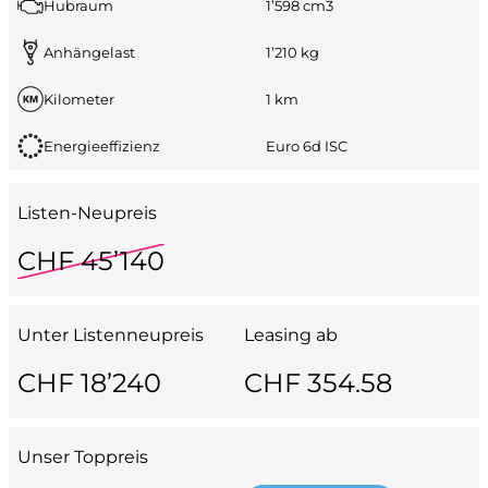
Hubraum
1’598 cm3
Anhängelast
1’210 kg
Kilometer
1 km
Energieeffizienz
Euro 6d ISC
Listen-Neupreis
CHF 45’140
Unter Listenneupreis
Leasing ab
CHF 18’240
CHF 354.58
Unser Toppreis