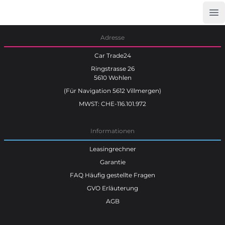
Op
Car Trade24
Adresse
Car Trade24
Ringstrasse 26
5610 Wohlen
(Für Navigation 5612 Villmergen)
MWST: CHE-116.101.972
Informationen
Leasingrechner
Garantie
FAQ Häufig gestellte Fragen
GVO Erläuterung
AGB